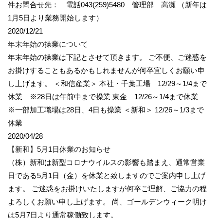
件お問合せ先： 電話043(259)5480 管理部 高瀬 （新年は
1月5日より業務開始します）
2020/12/21
年末年始の操業について
年末年始の操業は下記とさせて頂きます。 ご不便、ご迷惑を
お掛けすることもあるかもしれませんが何卒宜しくお願い申
し上げます。 ＜和信産業＞ 本社・千葉工場 12/29～1/4まで
休業 ※28日は午前中まで操業 東金 12/26～1/4まで休業
※一部加工職場は28日、4日も操業 ＜新和＞ 12/26～1/3まで
休業
2020/04/28
【新和】5月1日休業のお知らせ
（株）新和は新型コロナウイルスの影響も踏まえ、通常営業
日である5月1日（金）を休業と致しますのでご案内申し上げ
ます。 ご迷惑をお掛けいたしますが何卒ご理解、ご協力の程
よろしくお願い申し上げます。 尚、ゴールデンウィーク明け
は5月7日より通常稼働致します。